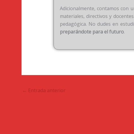
Adicionalmente, contamos con una
materiales, directivos y docentes
pedagógica. No dudes en estud
preparándote para el futuro
.
←
Entrada anterior