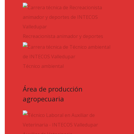
Recreacionista animador y deportes
Técnico ambiental
Área de producción
agropecuaria