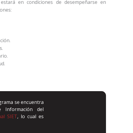
estará en condiciones de desempeñarse en
iones:
ción.
s.
rio.
ud.
ograma se encuentra
e Información del
nal SIET
, lo cual es