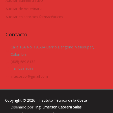
Auxiliar administrativo
Auxiliar de Veterinaria
Auxiliar en servicios farmacéuticos
Contacto
Calle 16A No. 19E-34 Barrio Dangond. Valledupar,
Colombia.
(605) 589 8132
301 589 9609
intecoscol@gmail.com
Copyright © 2026 -
Instituto Técnico de la Costa
Diseñado por:
Ing. Emerson Cabrera Salas