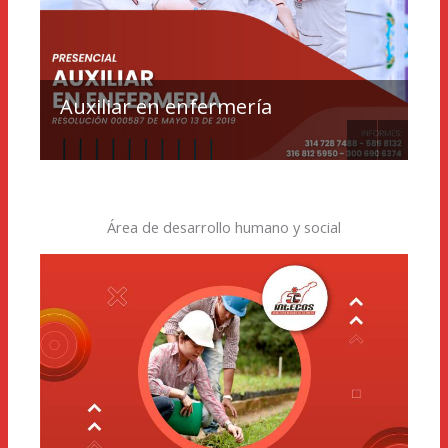
os
Auxiliar en enfermería
Au
Área de desarrollo humano y social