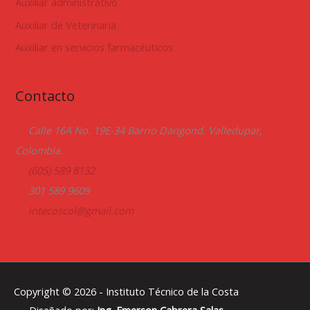
Auxiliar administrativo
Auxiliar de Veterinaria
Auxiliar en servicios farmacéuticos
Contacto
Calle 16A No. 19E-34 Barrio Dangond. Valledupar,
Colombia.
(605) 589 8132
301 589 9609
intecoscol@gmail.com
Copyright © 2026 -
Instituto Técnico de la Costa
Diseñado por:
Ing. Emerson Cabrera Salas