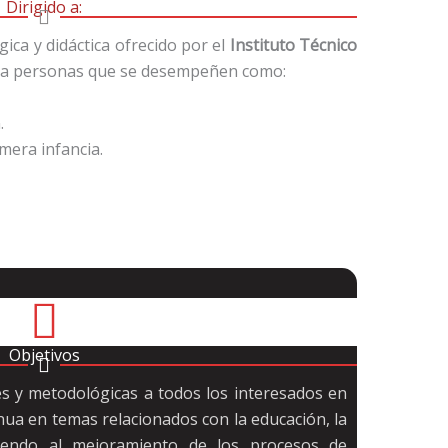
Dirigido a:
ca y didáctica ofrecido por el
Instituto Técnico
o a personas que se desempeñen como:
.
imera infancia.
Objetivos
s y metodológicas a todos los interesados en
ua en temas relacionados con la educación, la
uyendo al mejoramiento de los procesos de