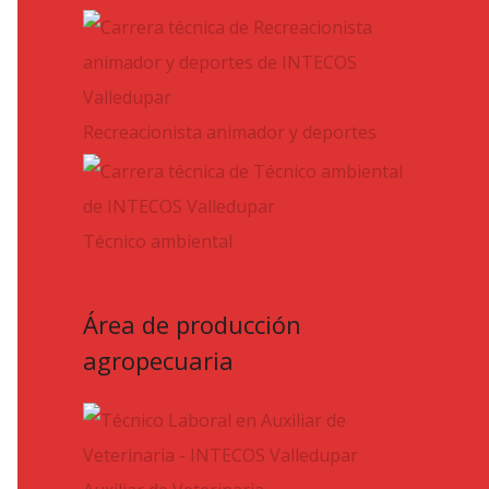
Recreacionista animador y deportes
Técnico ambiental
Área de producción
agropecuaria