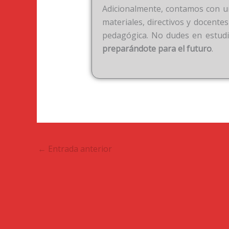
Adicionalmente, contamos con una
materiales, directivos y docentes
pedagógica. No dudes en estud
preparándote para el futuro
.
←
Entrada anterior