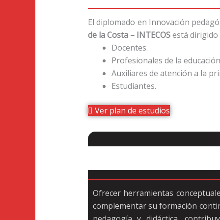
El diplomado en Innovación pedagógi
de la Costa – INTECOS
está dirigid
Docentes.
Profesionales de la educación
Auxiliares de atención a la pr
Estudiantes.
Ver plan de estudios
Ofrecer herramientas conceptuale
complementar su formación contin
pedagogía y didáctica, contrib