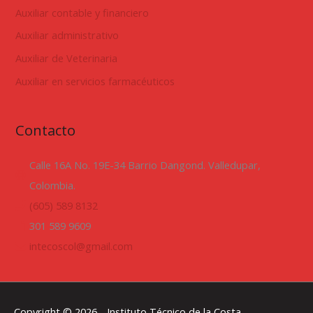
Auxiliar contable y financiero
Auxiliar administrativo
Auxiliar de Veterinaria
Auxiliar en servicios farmacéuticos
Contacto
Calle 16A No. 19E-34 Barrio Dangond. Valledupar,
Colombia.
(605) 589 8132
301 589 9609
intecoscol@gmail.com
Copyright © 2026 -
Instituto Técnico de la Costa