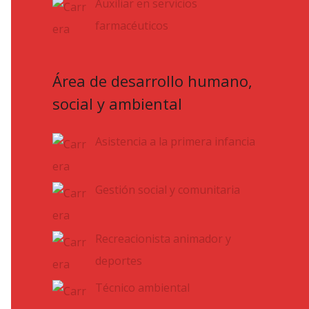
Auxiliar en servicios
farmacéuticos
Área de desarrollo humano,
social y ambiental
Asistencia a la primera infancia
Gestión social y comunitaria
Recreacionista animador y
deportes
Técnico ambiental