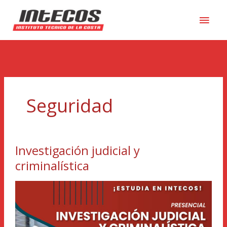
Men
princ
Seguridad
Investigación judicial y
Investigación
judicial
criminalística
y
criminalística